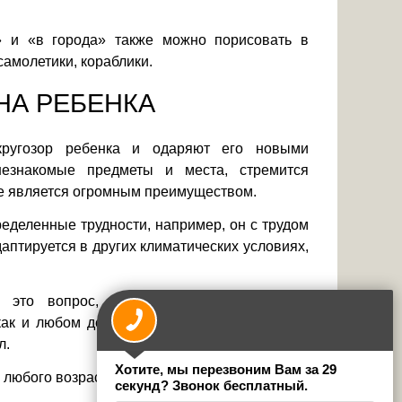
» и «в города» также можно порисовать в
самолетики, кораблики.
НА РЕБЕНКА
кругозор ребенка и одаряют его новыми
незнакомые предметы и места, стремится
се является огромным преимуществом.
еделенные трудности, например, он с трудом
аптируется в других климатических условиях,
 это вопрос, который должен решаться
как и любом деле, важно при решении этого
л.
Хотите, мы перезвоним Вам за 29
 любого возраста, даже самых маленьких.
секунд? Звонок бесплатный.