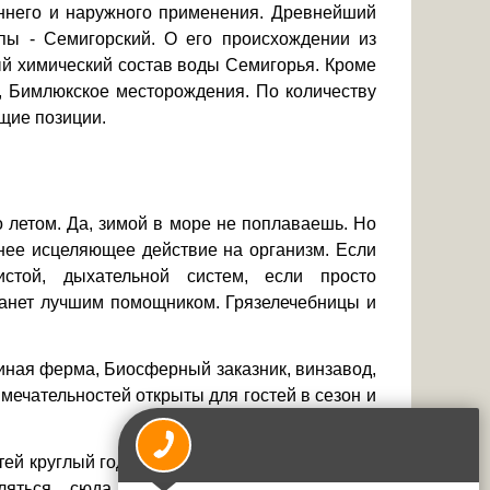
еннего и наружного применения. Древнейший
пы - Семигорский. О его происхождении из
ый химический состав воды Семигорья. Кроме
е, Бимлюкское месторождения. По количеству
щие позиции.
о летом. Да, зимой в море не поплаваешь. Но
нее исцеляющее действие на организм. Если
дистой, дыхательной систем, если просто
танет лучшим помощником. Грязелечебницы и
иная ферма, Биосферный заказник, винзавод,
мечательностей открыты для гостей в сезон и
тей круглый год на отдых. Кому по душе тихие
вляться сюда в межсезонье за новыми