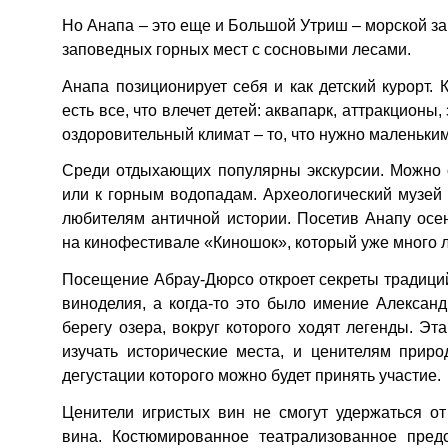
Но Анапа – это еще и Большой Утриш – морской 
заповедных горных мест с сосновыми лесами.
Анапа позиционирует себя и как детский курорт.
есть все, что влечет детей: аквапарк, аттракционы
оздоровительный климат – то, что нужно маленьк
Среди отдыхающих популярны экскурсии. Можно 
или к горным водопадам. Археологический музей
любителям античной истории. Посетив Анапу осе
на кинофестивале «Киношок», который уже много л
Посещение Абрау-Дюрсо откроет секреты традиций
виноделия, а когда-то это было имение Алексан
берегу озера, вокруг которого ходят легенды. Эта
изучать исторические места, и ценителям прир
дегустации которого можно будет принять участие.
Ценители игристых вин не смогут удержаться о
вина. Костюмированное театрализованное предс