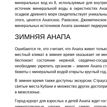
минеральных вод из 8, используемые для внутр
источник минеральной воды в окрестностях Ана
осадков древнего моря свидетельствует уникальн
этого, ценятся Анапское, Раевское, Джеметинско
минеральных источников Анапа занимает лидирую
ЗИМНЯЯ АНАПА
Ошибаются те, кто считает, что Анапа живет тольк
местный климат в зимнее время оказывает не ме
беспокоит состояние нервной, сердечно-сосу
необходимо укрепить организм – зимняя Анапа с
бюветы с минеральной водой открыты круглый год.
В зимнее время также доступны экскурсии. Страус
святые места Кубани и множество других достопри
в межсезонье.
Город-курорт для взрослых и детей Анапа ждет гос
немноголюдные улочки, могут смело отпра