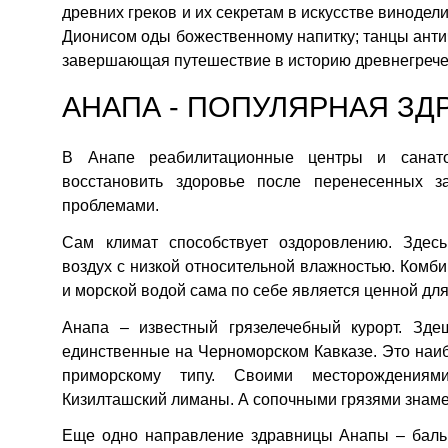
древних греков и их секретам в искусстве винодел
Дионисом оды божественному напитку; танцы антич
завершающая путешествие в историю древнегречес
АНАПА - ПОПУЛЯРНАЯ З
В Анапе реабилитационные центры и санато
восстановить здоровье после перенесенных 
проблемами.
Сам климат способствует оздоровлению. Здес
воздух с низкой относительной влажностью. Ком
и морской водой сама по себе является ценной для
Анапа – известный грязелечебный курорт. Зд
единственные на Черноморском Кавказе. Это наи
приморскому типу. Своими месторождениям
Кизилташский лиманы. А сопочными грязями знаме
Еще одно направление здравницы Анапы – бальн