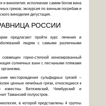
ия и винопития; исполнение самим богом вина
ных греков; экскурсия по винным погребам и
кого виноделия дегустация.
ДРАВНИЦА РОССИИ
рии предлагают пройти курс лечения и
заболеваний людям с самыми различными
ь совмещен горно-степной ионизированный
бинация солнечных ванн с песчаными пляжами
 организма.
ешние месторождения сульфидных грязей –
более ценные лечебные грязи, относящиеся к
и известны Витязевский, Чембурский и
нит Таманский полуостров.
еология, в которой представлены 4 группы