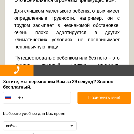
Это все является огромным преимуществом.
Для слишком маленького ребенка отдых имеет
определенные трудности, например, он с
трудом засыпает в незнакомой обстановке,
очень плохо адаптируется в других
климатических условиях, не воспринимает
непривычную пищу.
Путешествовать с ребенком или без него – это
вопрос, который должен решаться
индивидуально каждыми родителями. При
этом, как и любом деле, важно при решении
Хотите, мы перезвоним Вам за 29 секунд? Звонок
этого вопроса полагаться на собственный
бесплатный.
здравый смысл.
Позвонить мне!
Гостевой Дом Арнаир в Анапе ждет на отдых
детей любого возраста, даже самых
Выберите удобное для Вас время
маленьких.