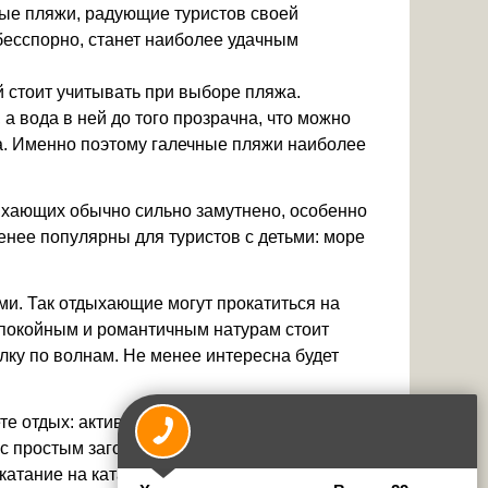
ные пляжи, радующие туристов своей
 бесспорно, станет наиболее удачным
й стоит учитывать при выборе пляжа.
 а вода в ней до того прозрачна, что можно
а. Именно поэтому галечные пляжи наиболее
ыхающих обычно сильно замутнено, особенно
нее популярны для туристов с детьми: море
и. Так отдыхающие могут прокатиться на
спокойным и романтичным натурам стоит
лку по волнам. Не менее интересна будет
те отдых: активный с всевозможными
с простым загоранием на берегу или же
атание на катамаране, - отдых в Анапе или