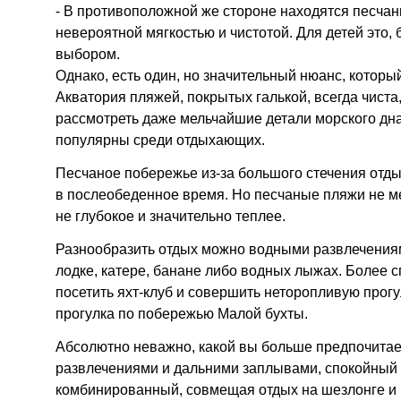
- В противоположной же стороне находятся песча
невероятной мягкостью и чистотой. Для детей это,
выбором.
Однако, есть один, но значительный нюанс, которы
Акватория пляжей, покрытых галькой, всегда чиста,
рассмотреть даже мельчайшие детали морского дн
популярны среди отдыхающих.
Песчаное побережье из-за большого стечения отд
в послеобеденное время. Но песчаные пляжи не ме
не глубокое и значительно теплее.
Разнообразить отдых можно водными развлечениям
лодке, катере, банане либо водных лыжах. Более 
посетить яхт-клуб и совершить неторопливую прогу
прогулка по побережью Малой бухты.
Абсолютно неважно, какой вы больше предпочитае
развлечениями и дальними заплывами, спокойный 
комбинированный, совмещая отдых на шезлонге и к